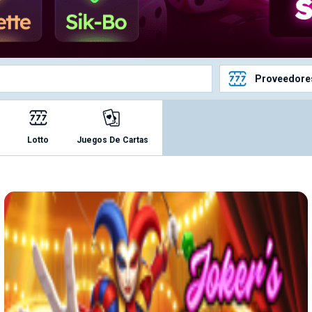
Proveedore
Lotto
Juegos De Cartas