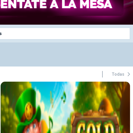
s
Todas