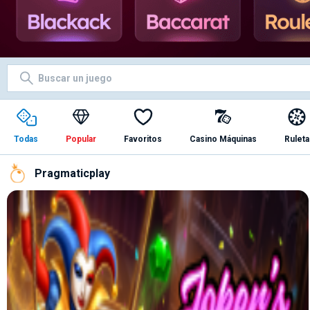
Todas
Popular
Favoritos
Casino Máquinas
Ruleta
Pragmaticplay